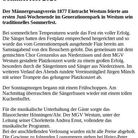
Der Männergesangverein 1877 Eintracht Westum feierte am
ersten Juni-Wochenende im Generationenpark in Westum sein
traditionelles Sommerfest.
Bei sommerlichen Temperaturen wurde das Fest ein voller Erfolg.
Die Sänger hatten den Festplatz entsprechend hergerichtet und so
wurde das vom Generationenpark ausgehende Flair bereits am
Samstagabend von den Besuchern gelobt. Das gemeinsam mit dem
gemischten Chor Grenzenlos aus Niederzissen und dem MGV
Westum gestaltete Platzkonzert wurde zu einem großen Erfolg.
besonders durch die Sängerinnen und Sänger aus Niederzissen. Im
weiteren Verlauf des Abends rundete Vereinsmitglied Jürgen Münch
mit seiner Trompete das gelungene Platzkonzert ab.
Der Sonntagmorgen begann mit einem Frühschoppen. Am
Nachmittag überraschten die Sängerfrauen wieder mit einem tollen
Kuchenbuffet.
Für die musikalische Unterhaltung der Gäste sorgte das
Blasorchester Hönningen/Ahr. Der MGV Westum, unter der
Leitung seiner Chorleiterin Andrea Ernst, vollendete das
musikalische Programm.
Bei der anschließenden Verlosung wurden nicht alle Preise abgeholt.
Die Gewinne zu folgenden Losnummern stehen bei Heinz-Peter