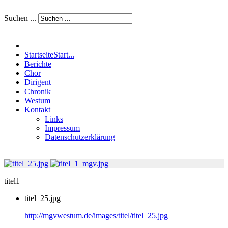
Suchen ...
Startseite
Start...
Berichte
Chor
Dirigent
Chronik
Westum
Kontakt
Links
Impressum
Datenschutzerklärung
titel1
titel_25.jpg
http://mgvwestum.de/images/titel/titel_25.jpg