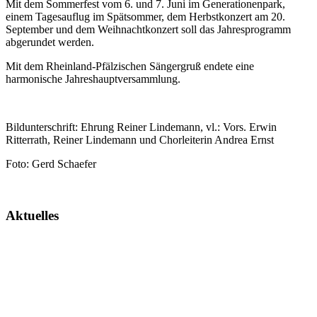
Mit dem Sommerfest vom 6. und 7. Juni im Generationenpark,
einem Tagesauflug im Spätsommer, dem Herbstkonzert am 20.
September und dem Weihnachtkonzert soll das Jahresprogramm
abgerundet werden.
Mit dem Rheinland-Pfälzischen Sängergruß endete eine
harmonische Jahreshauptversammlung.
Bildunterschrift: Ehrung Reiner Lindemann, vl.: Vors. Erwin
Ritterrath, Reiner Lindemann und Chorleiterin Andrea Ernst
Foto: Gerd Schaefer
Aktuelles
Chorprobe mittwochs,
19:00 Uhr im Gasthaus zur Post.