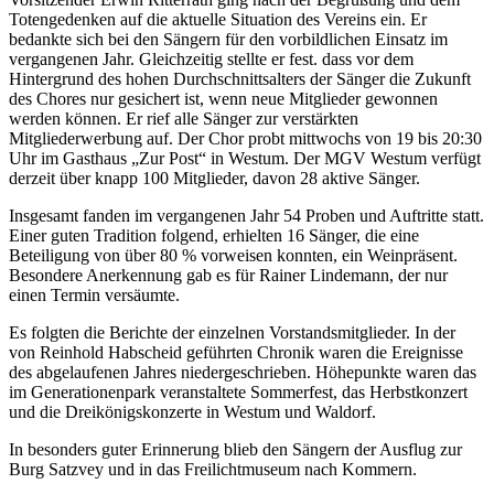
Totengedenken auf die aktuelle Situation des Vereins ein. Er
bedankte sich bei den Sängern für den vorbildlichen Einsatz im
vergangenen Jahr. Gleichzeitig stellte er fest. dass vor dem
Hintergrund des hohen Durchschnittsalters der Sänger die Zukunft
des Chores nur gesichert ist, wenn neue Mitglieder gewonnen
werden können. Er rief alle Sänger zur verstärkten
Mitgliederwerbung auf. Der Chor probt mittwochs von 19 bis 20:30
Uhr im Gasthaus „Zur Post“ in Westum. Der MGV Westum verfügt
derzeit über knapp 100 Mitglieder, davon 28 aktive Sänger.
Insgesamt fanden im vergangenen Jahr 54 Proben und Auftritte statt.
Einer guten Tradition folgend, erhielten 16 Sänger, die eine
Beteiligung von über 80 % vorweisen konnten, ein Weinpräsent.
Besondere Anerkennung gab es für Rainer Lindemann, der nur
einen Termin versäumte.
Es folgten die Berichte der einzelnen Vorstandsmitglieder. In der
von Reinhold Habscheid geführten Chronik waren die Ereignisse
des abgelaufenen Jahres niedergeschrieben. Höhepunkte waren das
im Generationenpark veranstaltete Sommerfest, das Herbstkonzert
und die Dreikönigskonzerte in Westum und Waldorf.
In besonders guter Erinnerung blieb den Sängern der Ausflug zur
Burg Satzvey und in das Freilichtmuseum nach Kommern.